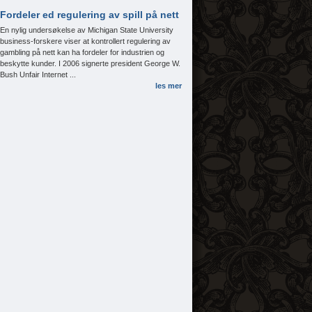
Fordeler ed regulering av spill på nett
En nylig undersøkelse av Michigan State University
business-forskere viser at kontrollert regulering av
gambling på nett kan ha fordeler for industrien og
beskytte kunder. I 2006 signerte president George W.
Bush Unfair Internet ...
les mer