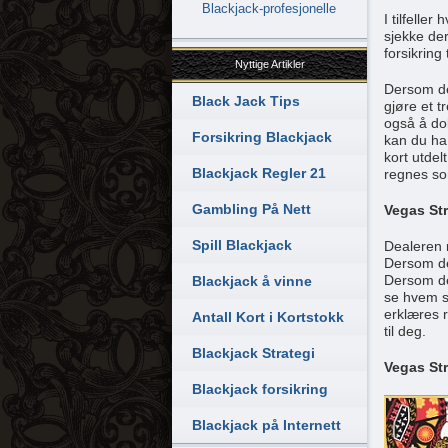
Blackjack-profesjonelle
I tilfelle
sjekke der
forsikring
Nyttige Artikler
Dersom dea
Black Jack Tips
gjøre et t
også å dobl
Forsikring Blackjack
kan du ha
kort utdel
Blackjack Regler 21
regnes so
Gambling På Nett
Vegas Str
Spill Blackjack
Dealeren 
Dersom de
Dersom de
Blackjack å vinne
se hvem 
erklæres 
Antall Kort i Kortstokk
til deg.
Blackjack Strategi
Vegas Str
Blackjack forsikring
Blackjack på Internett