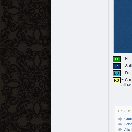
RELATER
Grun
Perfe
Atlan