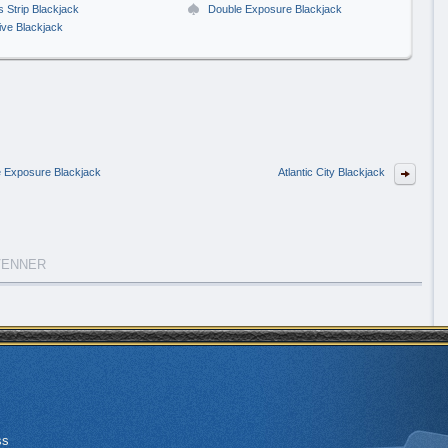
 Strip Blackjack
Double Exposure Blackjack
ive Blackjack
 Exposure Blackjack
Atlantic City Blackjack
VENNER
ss