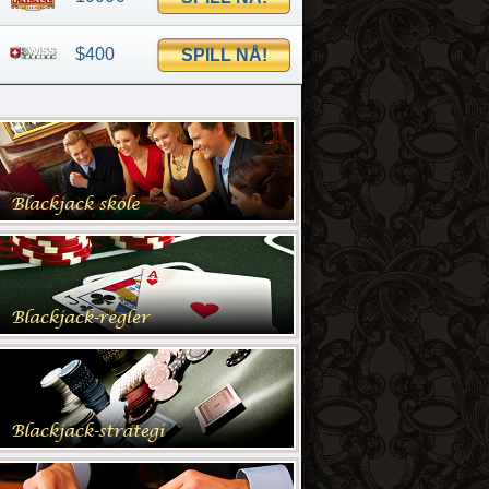
$400
SPILL NÅ!